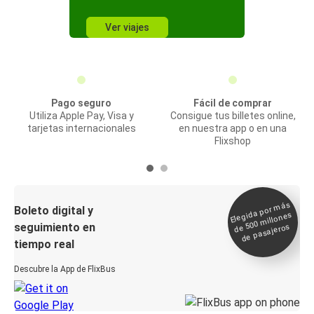
Ver viajes
Pago seguro
Fácil de comprar
Utiliza Apple Pay, Visa y
Consigue tus billetes online,
tarjetas internacionales
en nuestra app o en una
Flixshop
Elegida por
más
de 500
Boleto digital y
millones
seguimiento en
de pasajeros
tiempo real
Descubre la App de FlixBus