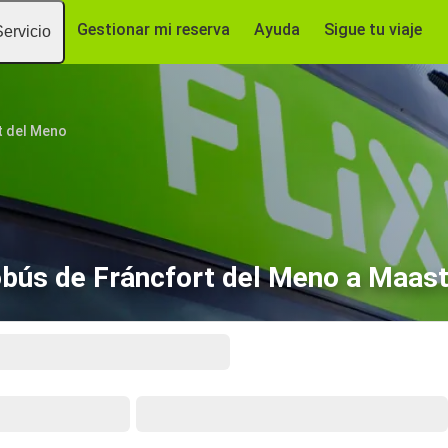
Gestionar mi reserva
Ayuda
Sigue tu viaje
Servicio
t del Meno
bús de Fráncfort del Meno a Maast