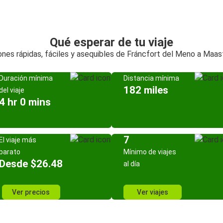
Qué esperar de tu viaje
nes rápidas, fáciles y asequibles de Fráncfort del Meno a Maas
Duración mínima
Distancia mínima
182 miles
del viaje
4 hr 0 mins
7
El viaje más
barato
Mínimo de viajes
Desde $26.48
al día
Ver precios
Ver viajes