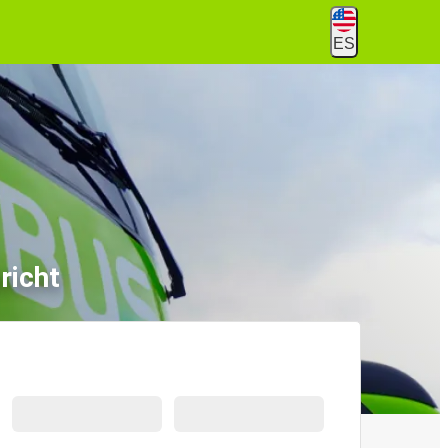
ES
richt