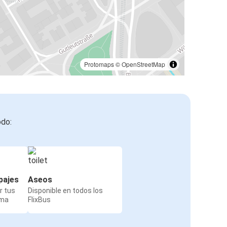
Protomaps
©
OpenStreetMap
odo:
pajes
Aseos
r tus
Disponible en todos los
rma
FlixBus