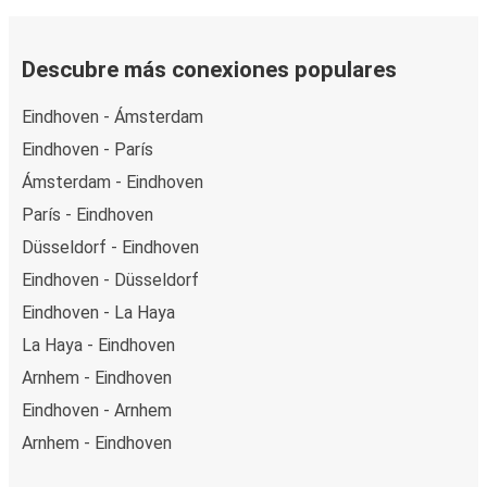
reserva en unos pocos pasos. Al reservar tu boleto de
Eindhoven a Arnhem online, puedes elegir entre diferentes
formas de pago en línea seguras, como tarjeta de crédito,
Descubre más conexiones populares
PayPal, Google y Apple Pay. También puedes pagar en
Eindhoven - Ámsterdam
efectivo a bordo o en un punto de venta.
Eindhoven - París
Ámsterdam - Eindhoven
París - Eindhoven
Düsseldorf - Eindhoven
Eindhoven - Düsseldorf
Eindhoven - La Haya
La Haya - Eindhoven
Arnhem - Eindhoven
Eindhoven - Arnhem
Arnhem - Eindhoven