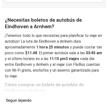
¿Necesitas boletos de autobús de
Eindhoven a Arnhem?
¡Tenemos todo lo que necesitas para planificar tu viaje en
autobús! La ruta de Eindhoven a Arnhem dura
aproximadamente
1 hora 25 minutos
y puede costar tan
poco como
$11.48
. El primer autobús sale a las
03:45 am
y el último horario es a las
11:15 pm3 viajes
cada día
entre Eindhoven y Arnhem y al viajar con FlixBus cuentas
con Wi-Fi gratis, enchufes y un asiento garantizado para
tu viaje.
Cómo comprar un boleto de autobús de
Eindhoven a Arnhem
Reservar un boleto con FlixBus es muy fácil: en este sitio
Seguir leyendo
web o en la app gratuita de FlixBus, puedes completar tu