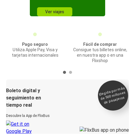
Ver viajes
Pago seguro
Fácil de comprar
Utiliza Apple Pay, Visa y
Consigue tus billetes online,
tarjetas internacionales
en nuestra app o en una
Flixshop
Elegida por
más
de 500
Boleto digital y
millones
seguimiento en
de pasajeros
tiempo real
Descubre la App de FlixBus