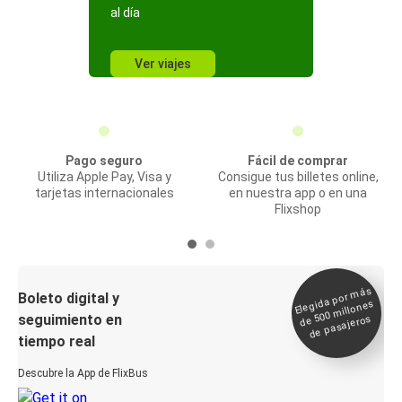
al día
Ver viajes
Pago seguro
Fácil de comprar
Utiliza Apple Pay, Visa y
Consigue tus billetes online,
tarjetas internacionales
en nuestra app o en una
Flixshop
Elegida por
más
de 500
Boleto digital y
millones
seguimiento en
de pasajeros
tiempo real
Descubre la App de FlixBus