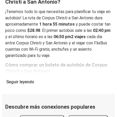
Christi a San Antonio?
¡Tenemos todo lo que necesitas para planificar tu viaje en
autobús! La ruta de Corpus Christi a San Antonio dura
aproximadamente
1 hora 55 minutos
y puede costar tan
poco como
$28.98
. El primer autobús sale a las
02:40 pm
y el último horario es a las
06:50 pm2 viajes
cada día
entre Corpus Christi y San Antonio y al viajar con FlixBus
cuentas con Wi-Fi gratis, enchufes y un asiento
garantizado para tu viaje.
Cómo comprar un boleto de autobús de Corpus
Christi a San Antonio
Reservar un boleto con FlixBus es muy fácil: en este sitio
Seguir leyendo
web o en la app gratuita de FlixBus, puedes completar tu
reserva en unos pocos pasos. Al reservar tu boleto de
Corpus Christi a San Antonio online, puedes elegir entre
diferentes formas de pago en línea seguras, como tarjeta
Descubre más conexiones populares
de crédito, PayPal, Google y Apple Pay. También puedes