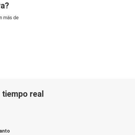
ra?
on más de
n tiempo real
tanto