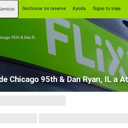
Gestionar mi reserva
Ayuda
Sigue tu viaje
Servicio
Chicago 95th & Dan Ryan, IL
de Chicago 95th & Dan Ryan, IL a At