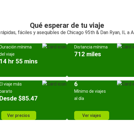
Qué esperar de tu viaje
rápidas, fáciles y asequibles de Chicago 95th & Dan Ryan, IL a A
Duración mínima
Distancia mínima
712 miles
del viaje
14 hr 55 mins
6
El viaje más
barato
Mínimo de viajes
Desde $85.47
al día
Ver precios
Ver viajes