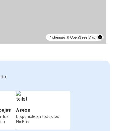
Protomaps
©
OpenStreetMap
odo:
pajes
Aseos
r tus
Disponible en todos los
rma
FlixBus