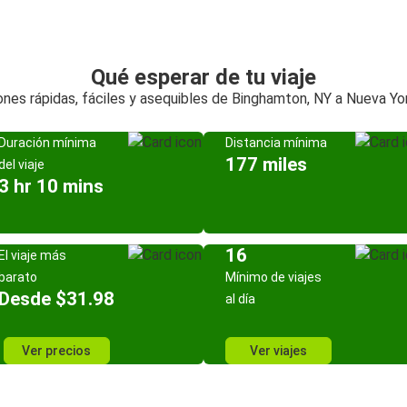
Qué esperar de tu viaje
nes rápidas, fáciles y asequibles de Binghamton, NY a Nueva Yo
Duración mínima
Distancia mínima
177 miles
del viaje
3 hr 10 mins
16
El viaje más
barato
Mínimo de viajes
Desde $31.98
al día
Ver precios
Ver viajes