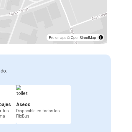
Protomaps
©
OpenStreetMap
odo:
pajes
Aseos
r tus
Disponible en todos los
rma
FlixBus