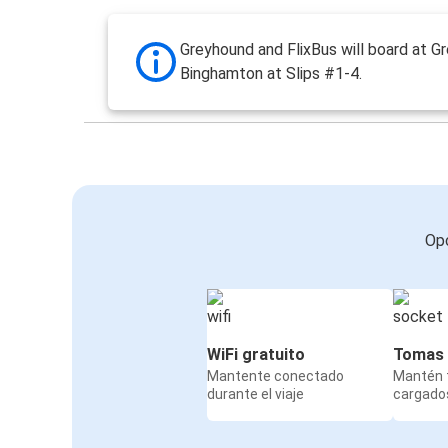
Greyhound and FlixBus will board at G
Binghamton at Slips #1-4.
Opc
WiFi gratuito
Tomas 
Mantente conectado
Mantén t
durante el viaje
cargados