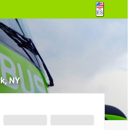
ES
k, NY