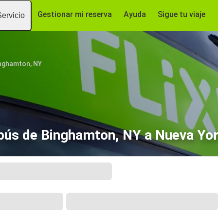
Gestionar mi reserva
Ayuda
Sigue tu viaje
Servicio
nghamton, NY
bús de Binghamton, NY a Nueva Yor