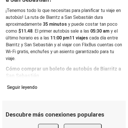
¡Tenemos todo lo que necesitas para planificar tu viaje en
autobús! La ruta de Biarritz a San Sebastián dura
aproximadamente
35 minutos
y puede costar tan poco
como
$11.48
. El primer autobús sale a las
05:30 am
y el
último horario es a las
11:00 pm11 viajes
cada día entre
Biarritz y San Sebastián y al viajar con FlixBus cuentas con
Wi-Fi gratis, enchufes y un asiento garantizado para tu
viaje.
Cómo comprar un boleto de autobús de Biarritz a
San Sebastián
Reservar un boleto con FlixBus es muy fácil: en este sitio
Seguir leyendo
web o en la app gratuita de FlixBus, puedes completar tu
reserva en unos pocos pasos. Al reservar tu boleto de
Biarritz a San Sebastián online, puedes elegir entre
diferentes formas de pago en línea seguras, como tarjeta
Descubre más conexiones populares
de crédito, PayPal, Google y Apple Pay. También puedes
pagar en efectivo a bordo o en un punto de venta.