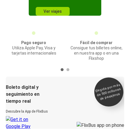
Ver viajes
Pago seguro
Fácil de comprar
Utiliza Apple Pay, Visa y
Consigue tus billetes online,
tarjetas internacionales
en nuestra app o en una
Flixshop
Elegida por
más
de 500
Boleto digital y
millones
seguimiento en
de pasajeros
tiempo real
Descubre la App de FlixBus