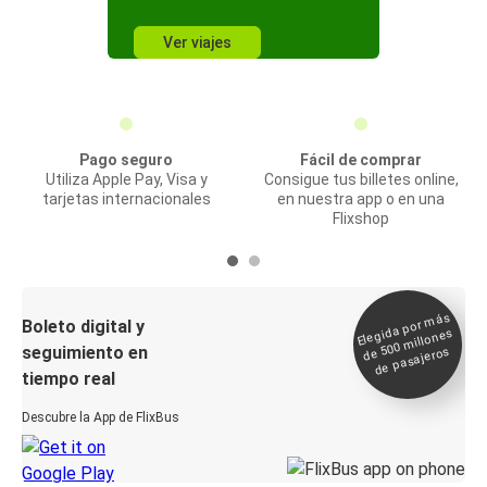
Ver viajes
Pago seguro
Fácil de comprar
Utiliza Apple Pay, Visa y
Consigue tus billetes online,
tarjetas internacionales
en nuestra app o en una
Flixshop
Elegida por
más
de 500
Boleto digital y
millones
seguimiento en
de pasajeros
tiempo real
Descubre la App de FlixBus