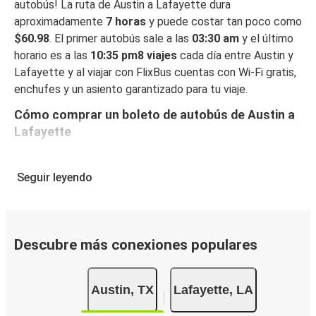
autobús! La ruta de Austin a Lafayette dura
aproximadamente
7 horas
y puede costar tan poco como
$60.98
. El primer autobús sale a las
03:30 am
y el último
horario es a las
10:35 pm8 viajes
cada día entre Austin y
Lafayette y al viajar con FlixBus cuentas con Wi-Fi gratis,
enchufes y un asiento garantizado para tu viaje.
Cómo comprar un boleto de autobús de Austin a
Lafayette
Reservar un boleto con FlixBus es muy fácil: en este sitio
web o en la app gratuita de FlixBus, puedes completar tu
Seguir leyendo
reserva en unos pocos pasos. Al reservar tu boleto de
Austin a Lafayette online, puedes elegir entre diferentes
formas de pago en línea seguras, como tarjeta de crédito,
PayPal, Google y Apple Pay. También puedes pagar en
Descubre más conexiones populares
efectivo a bordo o en un punto de venta.
Austin, TX
Lafayette, LA