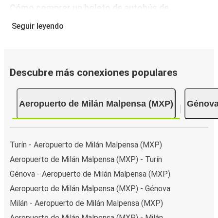
Cómo comprar un boleto de autobús de
Aeropuerto de Milán Malpensa (MXP) a Génova
Seguir leyendo
Reservar un boleto con FlixBus es muy fácil: en este sitio
web o en la app gratuita de FlixBus, puedes completar tu
reserva en unos pocos pasos. Al reservar tu boleto de
Descubre más conexiones populares
Aeropuerto de Milán Malpensa (MXP) a Génova online,
puedes elegir entre diferentes formas de pago en línea
seguras, como tarjeta de crédito, PayPal, Google y Apple
Aeropuerto de Milán Malpensa (MXP)
Génov
Pay. También puedes pagar en efectivo a bordo o en un
punto de venta.
Turín - Aeropuerto de Milán Malpensa (MXP)
Aeropuerto de Milán Malpensa (MXP) - Turín
Génova - Aeropuerto de Milán Malpensa (MXP)
Aeropuerto de Milán Malpensa (MXP) - Génova
Milán - Aeropuerto de Milán Malpensa (MXP)
Aeropuerto de Milán Malpensa (MXP) - Milán