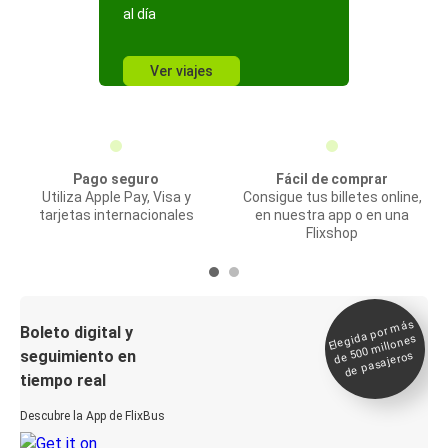
al día
Ver viajes
Pago seguro
Fácil de comprar
Utiliza Apple Pay, Visa y
Consigue tus billetes online,
tarjetas internacionales
en nuestra app o en una
Flixshop
Elegida por
más
de 500
Boleto digital y
millones
seguimiento en
de pasajeros
tiempo real
Descubre la App de FlixBus