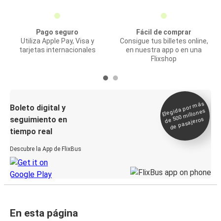
Pago seguro
Fácil de comprar
Utiliza Apple Pay, Visa y
Consigue tus billetes online,
tarjetas internacionales
en nuestra app o en una
Flixshop
Elegida por
más
de 500
Boleto digital y
millones
seguimiento en
de pasajeros
tiempo real
Descubre la App de FlixBus
En esta página