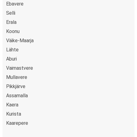
Ebavere
Selli
Erala
Koonu
Väike-Maarja
Lähte
Aburi
Vaimastvere
Mullavere
Pikkjärve
Assamalla
Kaera
Kurista
Kaarepere