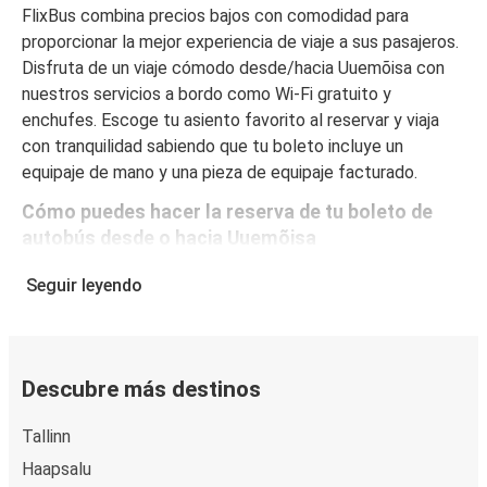
FlixBus combina precios bajos con comodidad para
proporcionar la mejor experiencia de viaje a sus pasajeros.
Disfruta de un viaje cómodo desde/hacia Uuemõisa con
nuestros servicios a bordo como Wi-Fi gratuito y
enchufes. Escoge tu asiento favorito al reservar y viaja
con tranquilidad sabiendo que tu boleto incluye un
equipaje de mano y una pieza de equipaje facturado.
Cómo puedes hacer la reserva de tu boleto de
autobús desde o hacia Uuemõisa
Reservar un boleto con FlixBus es muy sencillo: en este
Seguir leyendo
sitio web o en la app gratuita de FlixBus puedes
completar tu reserva en unos pocos pasos. Al comprar tu
boleto desde/hacia Uuemõisa en línea, puedes elegir
entre diferentes formas de pago seguras online, como
Descubre más destinos
tarjeta de crédito, PayPal, Google y Apple Pay. Además,
es posible pagar en efectivo a bordo o en un punto de
Tallinn
venta.
Haapsalu