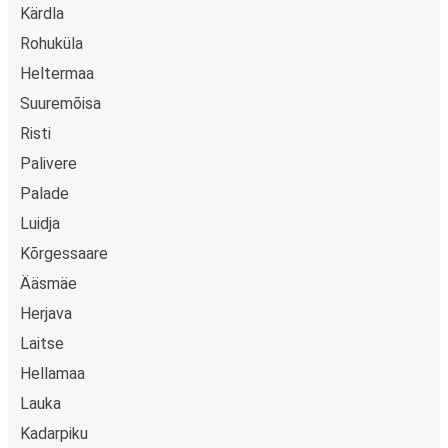
Kärdla
Rohuküla
Heltermaa
Suuremõisa
Risti
Palivere
Palade
Luidja
Kõrgessaare
Ääsmäe
Herjava
Laitse
Hellamaa
Lauka
Kadarpiku