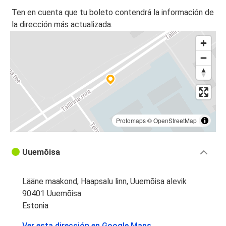
Ten en cuenta que tu boleto contendrá la información de
la dirección más actualizada.
Protomaps
©
OpenStreetMap
Uuemõisa
Lääne maakond, Haapsalu linn, Uuemõisa alevik
90401 Uuemõisa
Estonia
Ver esta dirección en Google Maps