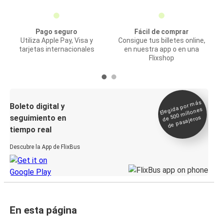
Pago seguro
Fácil de comprar
Utiliza Apple Pay, Visa y
Consigue tus billetes online,
tarjetas internacionales
en nuestra app o en una
Flixshop
Elegida por
más
de 500
Boleto digital y
millones
seguimiento en
de pasajeros
tiempo real
Descubre la App de FlixBus
En esta página