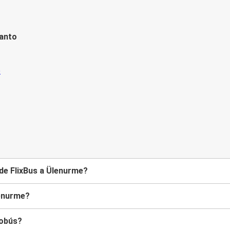
tanto
de FlixBus a Ülenurme?
lenurme?
tobús?