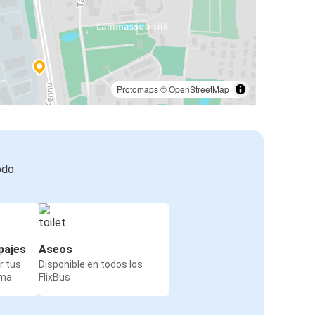
Protomaps
©
OpenStreetMap
odo:
pajes
Aseos
r tus
Disponible en todos los
rma
FlixBus