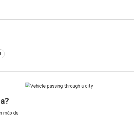
d
ra?
on más de