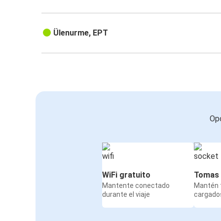
Ülenurme, EPT
Opc
WiFi gratuito
Tomas 
Mantente conectado
Mantén t
durante el viaje
cargados