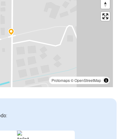
Protomaps
©
OpenStreetMap
odo: