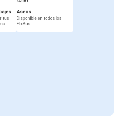
pajes
Aseos
r tus
Disponible en todos los
rma
FlixBus