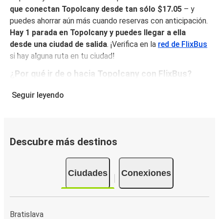
que conectan Topolcany desde tan sólo $17.05
– y
puedes ahorrar aún más cuando reservas con anticipación.
Hay 1 parada en Topolcany y puedes llegar a ella
desde una ciudad de salida
. ¡Verifica en la
red de FlixBus
si hay alguna ruta en tu ciudad!
¿Por qué ir de o hacia Topolcany con FlixBus?
FlixBus combina precios bajos con comodidad para
Seguir leyendo
proporcionar la mejor experiencia de viaje a sus pasajeros.
Disfruta de un viaje cómodo desde/hacia Topolcany con
nuestros servicios a bordo como Wi-Fi gratuito y
enchufes. Escoge tu asiento favorito al reservar y viaja
Descubre más destinos
con tranquilidad sabiendo que tu boleto incluye un
equipaje de mano y una pieza de equipaje facturado.
Ciudades
Conexiones
Cómo puedes hacer la reserva de tu boleto de
autobús desde o hacia Topolcany
Reservar un boleto con FlixBus es muy sencillo: en este
Bratislava