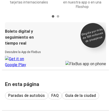
tarjetas internacionales
en nuestra app o en una
Flixshop
Elegida por
más
de 500
Boleto digital y
millones
seguimiento en
de pasajeros
tiempo real
Descubre la App de FlixBus
En esta página
Paradas de autobús
FAQ
Guía de la ciudad