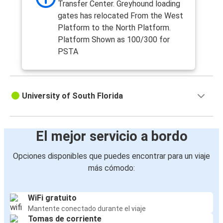
Tampa, FL
Transfer Center. Greyhound loading
gates has relocated From the West
Tampa, FL
Platform to the North Platform.
Jacksonville, FL
Platform Shown as 100/300 for
PSTA
Nápoles, FL
Tampa, FL
University of South Florida
Tampa, FL
Nápoles, FL
El mejor servicio a bordo
Tampa, FL
Panamá City, FL
Opciones disponibles que puedes encontrar para un viaje
más cómodo:
Tampa, FL
Louisville, KY
WiFi gratuito
Mantente conectado durante el viaje
Washington, D.C.
Tomas de corriente