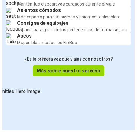
Tampa, FL
Mantén tus dispositivos cargados durante el viaje
Asientos cómodos
Panamá City, FL
Más espacio para tus piernas y asientos reclinables
Tampa, FL
Consigna de equipajes
Espacio para guardar tus pertenencias de forma segura
Aseos
Louisville, KY
Disponible en todos los FlixBus
Tampa, FL
¿Es la primera vez que viajas con nosotros?
Tampa, FL
Houston, TX
Más sobre nuestro servicio
Houston, TX
Tampa, FL
Dallas, TX
Tampa, FL
Tampa, FL
Kissimmee, FL