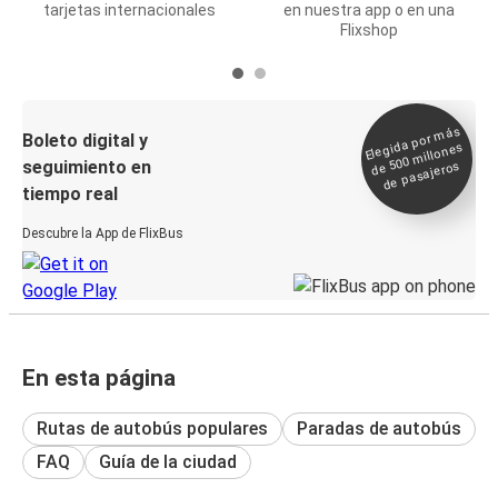
tarjetas internacionales
en nuestra app o en una
Flixshop
Elegida por
más
de 500
Boleto digital y
millones
seguimiento en
de pasajeros
tiempo real
Descubre la App de FlixBus
En esta página
Rutas de autobús populares
Paradas de autobús
FAQ
Guía de la ciudad