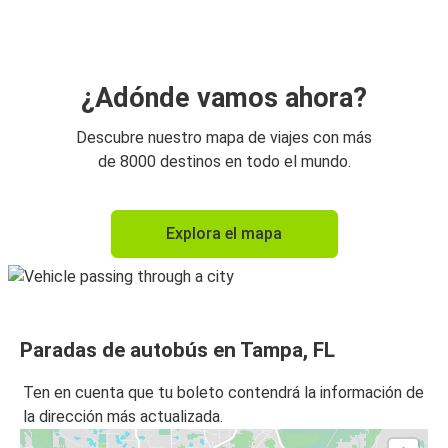
Fort Lauderdale, FL
Tampa, FL
Fort Myers, FL
¿Adónde vamos ahora?
Fort Lauderdale, FL
Descubre nuestro mapa de viajes con más
Tampa, FL
de 8000 destinos en todo el mundo.
Fort Myers, FL
Explora el mapa
Tampa, FL
Tampa, FL
West Palm Beach, FL
Paradas de autobús en Tampa, FL
Tampa, FL
Atlanta, GA
Ten en cuenta que tu boleto contendrá la información de
la dirección más actualizada.
Atlanta, GA