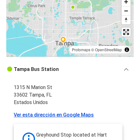
Tampa, FL
Tampa, FL
Sarasota, FL
Sarasota, FL
Tampa, FL
Protomaps
©
OpenStreetMap
St. Petersburg, FL
Tampa Bus Station
Tampa, FL
1315 N Marion St
Tampa, FL
33602 Tampa, FL
St. Petersburg, FL
Estados Unidos
Jacksonville, FL
Ver esta dirección en Google Maps
Tampa, FL
West Palm Beach, FL
Greyhound Stop located at Hart