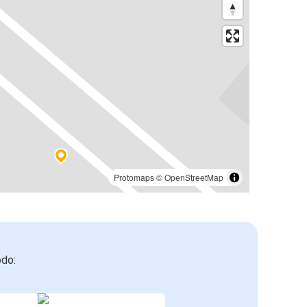
Protomaps
©
OpenStreetMap
odo: