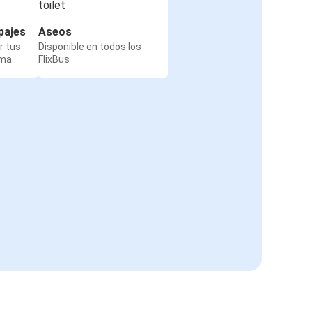
pajes
Aseos
r tus
Disponible en todos los
rma
FlixBus