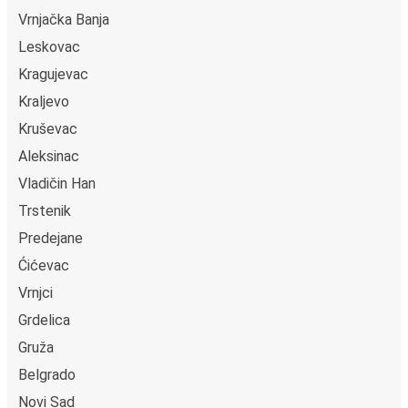
Vrnjačka Banja
Leskovac
Kragujevac
Kraljevo
Kruševac
Aleksinac
Vladičin Han
Trstenik
Predejane
Ćićevac
Vrnjci
Grdelica
Gruža
Belgrado
Novi Sad