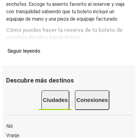
enchufes. Escoge tu asiento favorito al reservar y viaja
con tranquilidad sabiendo que tu boleto incluye un
equipaje de mano y una pieza de equipaje facturado.
Cómo puedes hacer la reserva de tu boleto de
autobús desde o hacia Stalać
Reservar un boleto con FlixBus es muy sencillo: en este
Seguir leyendo
sitio web o en la app gratuita de FlixBus puedes
completar tu reserva en unos pocos pasos. Al comprar tu
boleto desde/hacia Stalać en línea, puedes elegir entre
diferentes formas de pago seguras online, como tarjeta
Descubre más destinos
de crédito, PayPal, Google y Apple Pay. Además, es
posible pagar en efectivo a bordo o en un punto de venta.
Ciudades
Conexiones
Niš
Vranje