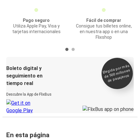
Pago seguro
Fácil de comprar
Utiliza Apple Pay, Visa y
Consigue tus billetes online,
tarjetas internacionales
en nuestra app o en una
Flixshop
Elegida por
más
de 500
Boleto digital y
millones
seguimiento en
de pasajeros
tiempo real
Descubre la App de FlixBus
En esta página