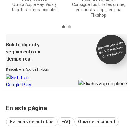
Utiliza Apple Pay, Visa y
Consigue tus billetes online,
tarjetas internacionales
en nuestra app o en una
Flixshop
Elegida por
más
de 500
Boleto digital y
millones
seguimiento en
de pasajeros
tiempo real
Descubre la App de FlixBus
En esta página
Paradas de autobús
FAQ
Guía de la ciudad