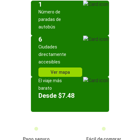
1
Número de
paradas de
autobús
6
Ciudades
directamente
accesibles
Ver mapa
El viaje más
barato
Desde $7.48
Pago seguro
Fácil de comprar