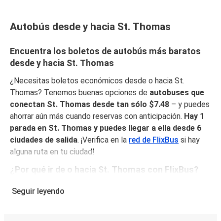
Autobús desde y hacia St. Thomas
Encuentra los boletos de autobús más baratos
desde y hacia St. Thomas
¿Necesitas boletos económicos desde o hacia St.
Thomas? Tenemos buenas opciones de
autobuses que
conectan St. Thomas desde tan sólo $7.48
– y puedes
ahorrar aún más cuando reservas con anticipación.
Hay 1
parada en St. Thomas y puedes llegar a ella desde 6
ciudades de salida
. ¡Verifica en la
red de FlixBus
si hay
alguna ruta en tu ciudad!
¿Por qué ir de o hacia St. Thomas con FlixBus?
FlixBus combina precios bajos con comodidad para
Seguir leyendo
proporcionar la mejor experiencia de viaje a sus pasajeros.
Disfruta de un viaje cómodo desde/hacia St. Thomas con