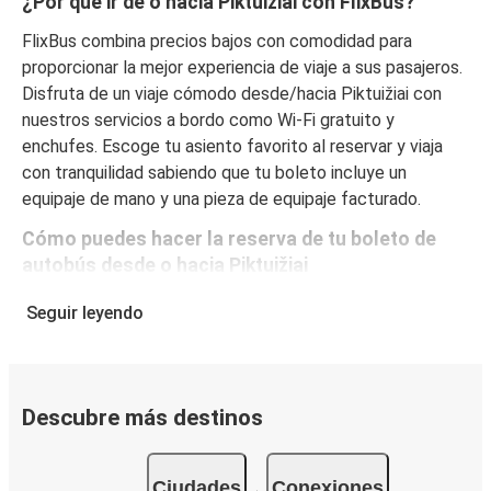
¿Por qué ir de o hacia Piktuižiai con FlixBus?
FlixBus combina precios bajos con comodidad para
proporcionar la mejor experiencia de viaje a sus pasajeros.
Disfruta de un viaje cómodo desde/hacia Piktuižiai con
nuestros servicios a bordo como Wi-Fi gratuito y
enchufes. Escoge tu asiento favorito al reservar y viaja
con tranquilidad sabiendo que tu boleto incluye un
equipaje de mano y una pieza de equipaje facturado.
Cómo puedes hacer la reserva de tu boleto de
autobús desde o hacia Piktuižiai
Reservar un boleto con FlixBus es muy sencillo: en este
Seguir leyendo
sitio web o en la app gratuita de FlixBus puedes
completar tu reserva en unos pocos pasos. Al comprar tu
boleto desde/hacia Piktuižiai en línea, puedes elegir entre
diferentes formas de pago seguras online, como tarjeta
Descubre más destinos
de crédito, PayPal, Google y Apple Pay. Además, es
posible pagar en efectivo a bordo o en un punto de venta.
Ciudades
Conexiones