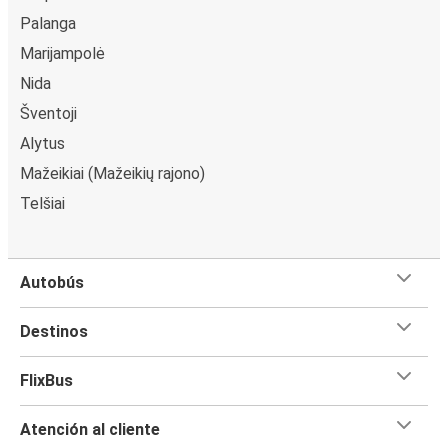
Palanga
Marijampolė
Nida
Šventoji
Alytus
Mažeikiai (Mažeikių rajono)
Telšiai
Autobús
Destinos
FlixBus
Atención al cliente