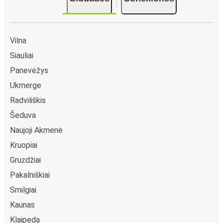
Vilna
Siauliai
Panevėžys
Ukmerge
Radviliškis
Šeduva
Naujoji Akmenė
Kruopiai
Gruzdžiai
Pakalniškiai
Smilgiai
Kaunas
Klaipeda