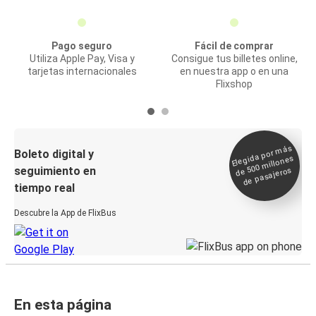
Pago seguro
Fácil de comprar
Utiliza Apple Pay, Visa y
Consigue tus billetes online,
tarjetas internacionales
en nuestra app o en una
Flixshop
Elegida por
más
de 500
Boleto digital y
millones
seguimiento en
de pasajeros
tiempo real
Descubre la App de FlixBus
En esta página