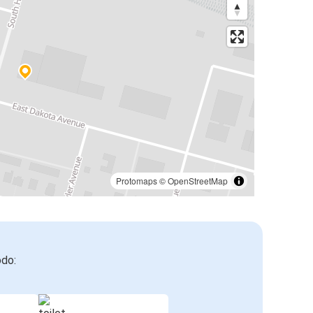
Protomaps
©
OpenStreetMap
odo: