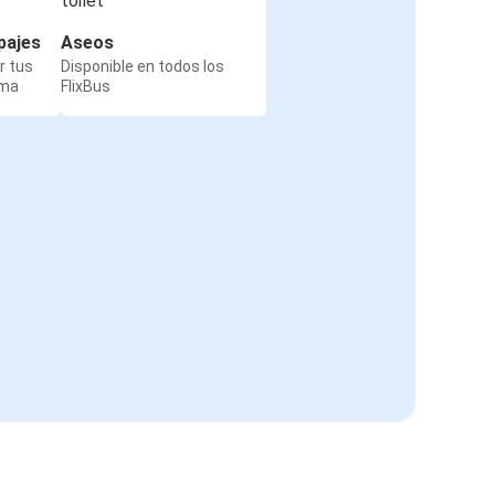
pajes
Aseos
r tus
Disponible en todos los
rma
FlixBus