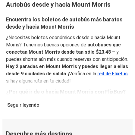
Autobús desde y hacia Mount Morris
Encuentra los boletos de autobús más baratos
desde y hacia Mount Morris
¿Necesitas boletos económicos desde o hacia Mount
Morris? Tenemos buenas opciones de
autobuses que
conectan Mount Morris desde tan sólo $23.48
– y
puedes ahorrar aún más cuando reservas con anticipación.
Hay 2 paradas en Mount Morris y puedes llegar a ellas
desde 9 ciudades de salida
. ¡Verifica en la
red de FlixBus
si hay alguna ruta en tu ciudad!
¿Por qué ir de o hacia Mount Morris con FlixBus?
FlixBus combina precios bajos con comodidad para
Seguir leyendo
proporcionar la mejor experiencia de viaje a sus pasajeros.
Disfruta de un viaje cómodo desde/hacia Mount Morris
con nuestros servicios a bordo como Wi-Fi gratuito y
enchufes. Escoge tu asiento favorito al reservar y viaja
Descubre más destinos