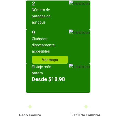
2
Número de
paradas de
autobús
9
Ciudades
directamente
accesibles
Ver mapa
El viaje más
barato
Desde $18.98
Pago seguro
Fácil de comprar