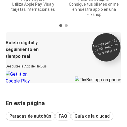
Utiliza Apple Pay, Visa y
Consigue tus billetes online,
tarjetas internacionales
en nuestra app o en una
Flixshop
Elegida por
más
de 500
Boleto digital y
millones
seguimiento en
de pasajeros
tiempo real
Descubre la App de FlixBus
En esta página
Paradas de autobús
FAQ
Guía de la ciudad