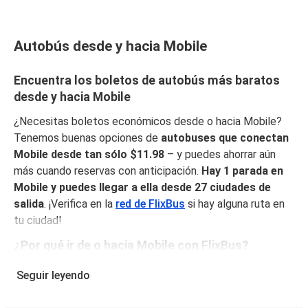
Autobús desde y hacia Mobile
Encuentra los boletos de autobús más baratos
desde y hacia Mobile
¿Necesitas boletos económicos desde o hacia Mobile?
Tenemos buenas opciones de
autobuses que conectan
Mobile desde tan sólo $11.98
– y puedes ahorrar aún
más cuando reservas con anticipación.
Hay 1 parada en
Mobile y puedes llegar a ella desde 27 ciudades de
salida
. ¡Verifica en la
red de FlixBus
si hay alguna ruta en
tu ciudad!
¿Por qué ir de o hacia Mobile con FlixBus?
FlixBus combina precios bajos con comodidad para
Seguir leyendo
proporcionar la mejor experiencia de viaje a sus pasajeros.
Disfruta de un viaje cómodo desde/hacia Mobile con