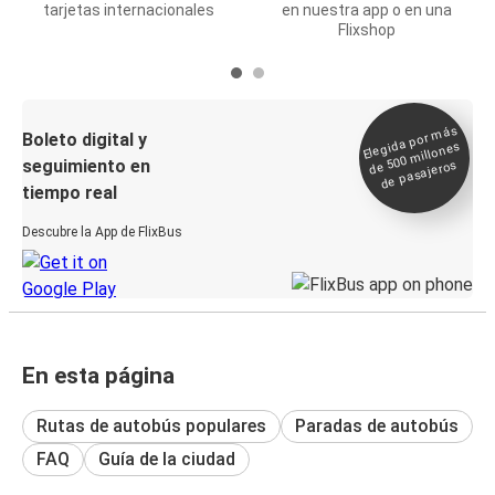
tarjetas internacionales
en nuestra app o en una
Flixshop
Elegida por
más
de 500
Boleto digital y
millones
seguimiento en
de pasajeros
tiempo real
Descubre la App de FlixBus
En esta página
Rutas de autobús populares
Paradas de autobús
FAQ
Guía de la ciudad