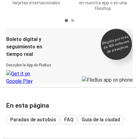
tarjetas internacionales
en nuestra app o en una
Flixshop
Elegida por
más
de 500
Boleto digital y
millones
seguimiento en
de pasajeros
tiempo real
Descubre la App de FlixBus
En esta página
Paradas de autobús
FAQ
Guía de la ciudad