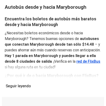
Autobús desde y hacia Maryborough
Encuentra los boletos de autobús más baratos
desde y hacia Maryborough
¿Necesitas boletos económicos desde o hacia
Maryborough? Tenemos buenas opciones de
autobuses
que conectan Maryborough desde tan sólo $14.48
– y
puedes ahorrar aún más cuando reservas con anticipación.
Hay 1 parada en Maryborough y puedes llegar a ella
desde 8 ciudades de salida
. ¡Verifica en la
red de FlixBus
si hay alguna ruta en tu ciudad!
¿Por qué ir de o hacia Maryborough con FlixBus?
FlixBus combina precios bajos con comodidad para
Seguir leyendo
proporcionar la mejor experiencia de viaje a sus pasajeros.
Disfruta de un viaje cómodo desde/hacia Maryborough
con nuestros servicios a bordo como Wi-Fi gratuito y