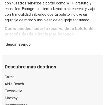
con nuestros servicios a bordo como Wi-Fi gratuito y
enchufes. Escoge tu asiento favorito al reservar y viaja
con tranquilidad sabiendo que tu boleto incluye un
equipaje de mano y una pieza de equipaje facturado.
Cómo puedes hacer la reserva de tu boleto de
autobús desde o hacia Marlborough
Reservar un boleto con FlixBus es muy sencillo: en este
Seguir leyendo
sitio web o en la app gratuita de FlixBus puedes
completar tu reserva en unos pocos pasos. Al comprar tu
boleto desde/hacia Marlborough en línea, puedes elegir
entre diferentes formas de pago seguras online, como
Descubre más destinos
tarjeta de crédito, PayPal, Google y Apple Pay. Además,
es posible pagar en efectivo a bordo o en un punto de
Cairns
venta.
Airlie Beach
Townsville
Mackay