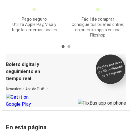
Pago seguro
Fácil de comprar
Utiliza Apple Pay, Visa y
Consigue tus billetes online,
tarjetas internacionales
en nuestra app o en una
Flixshop
Elegida por
más
de 500
Boleto digital y
millones
seguimiento en
de pasajeros
tiempo real
Descubre la App de FlixBus
En esta página