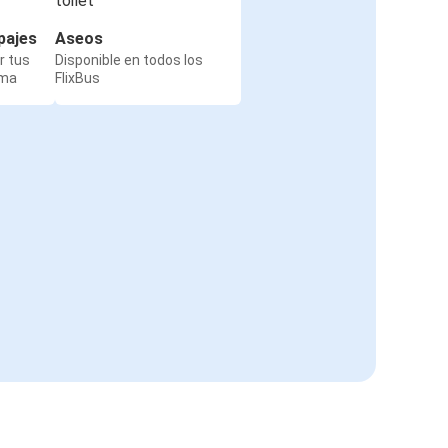
pajes
Aseos
r tus
Disponible en todos los
rma
FlixBus