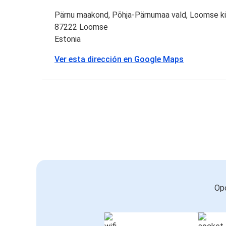
Pärnu maakond, Põhja-Pärnumaa vald, Loomse k
87222 Loomse
Estonia
Ver esta dirección en Google Maps
Opc