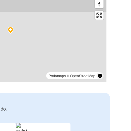
Protomaps
©
OpenStreetMap
odo: