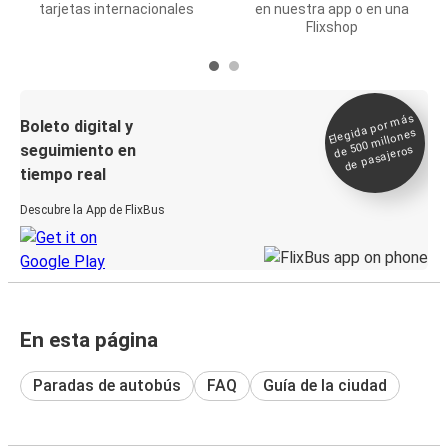
tarjetas internacionales
en nuestra app o en una
Flixshop
Elegida por
más
de 500
Boleto digital y
millones
seguimiento en
de pasajeros
tiempo real
Descubre la App de FlixBus
En esta página
Paradas de autobús
FAQ
Guía de la ciudad