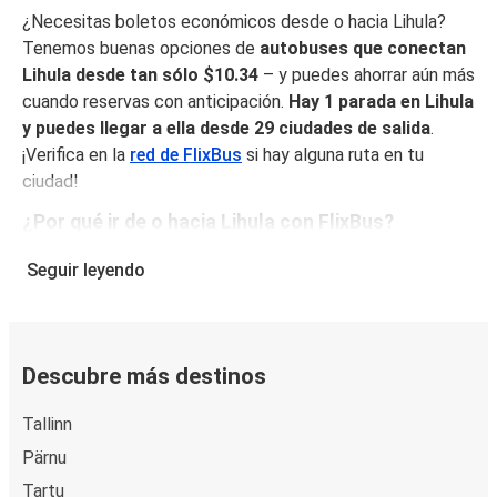
¿Necesitas boletos económicos desde o hacia Lihula?
Tenemos buenas opciones de
autobuses que conectan
Lihula desde tan sólo $10.34
– y puedes ahorrar aún más
cuando reservas con anticipación.
Hay 1 parada en Lihula
y puedes llegar a ella desde 29 ciudades de salida
.
¡Verifica en la
red de FlixBus
si hay alguna ruta en tu
ciudad!
¿Por qué ir de o hacia Lihula con FlixBus?
FlixBus combina precios bajos con comodidad para
Seguir leyendo
proporcionar la mejor experiencia de viaje a sus pasajeros.
Disfruta de un viaje cómodo desde/hacia Lihula con
nuestros servicios a bordo como Wi-Fi gratuito y
enchufes. Escoge tu asiento favorito al reservar y viaja
Descubre más destinos
con tranquilidad sabiendo que tu boleto incluye un
equipaje de mano y una pieza de equipaje facturado.
Tallinn
Pärnu
Cómo puedes hacer la reserva de tu boleto de
autobús desde o hacia Lihula
Tartu