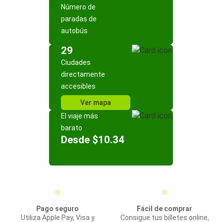
Número de
paradas de
autobús
29
Ciudades
directamente
accesibles
Ver mapa
El viaje más
barato
Desde $10.34
Pago seguro
Fácil de comprar
Utiliza Apple Pay, Visa y
Consigue tus billetes online,