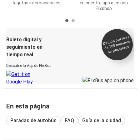
tarjetas internacionales
en nuestra app o en una
Flixshop
Elegida por
más
de 500
Boleto digital y
millones
seguimiento en
de pasajeros
tiempo real
Descubre la App de FlixBus
En esta página
Paradas de autobús
FAQ
Guía de la ciudad