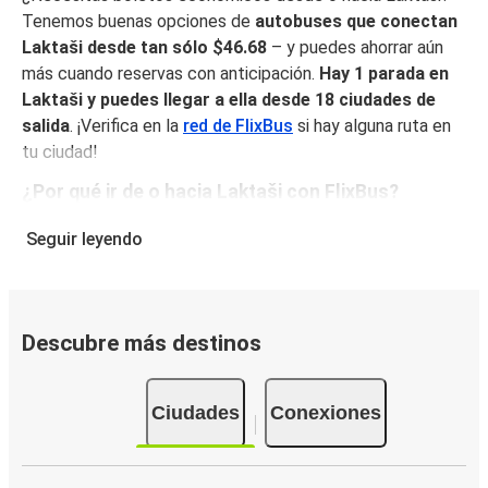
Tenemos buenas opciones de
autobuses que conectan
Laktaši desde tan sólo $46.68
– y puedes ahorrar aún
más cuando reservas con anticipación.
Hay 1 parada en
Laktaši y puedes llegar a ella desde 18 ciudades de
salida
. ¡Verifica en la
red de FlixBus
si hay alguna ruta en
tu ciudad!
¿Por qué ir de o hacia Laktaši con FlixBus?
FlixBus combina precios bajos con comodidad para
Seguir leyendo
proporcionar la mejor experiencia de viaje a sus pasajeros.
Disfruta de un viaje cómodo desde/hacia Laktaši con
nuestros servicios a bordo como Wi-Fi gratuito y
enchufes. Escoge tu asiento favorito al reservar y viaja
Descubre más destinos
con tranquilidad sabiendo que tu boleto incluye un
equipaje de mano y una pieza de equipaje facturado.
Ciudades
Conexiones
Cómo puedes hacer la reserva de tu boleto de
autobús desde o hacia Laktaši