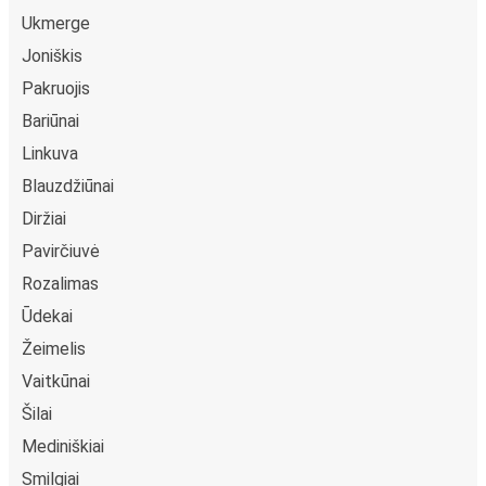
Ukmerge
Joniškis
Pakruojis
Bariūnai
Linkuva
Blauzdžiūnai
Diržiai
Pavirčiuvė
Rozalimas
Ūdekai
Žeimelis
Vaitkūnai
Šilai
Mediniškiai
Smilgiai