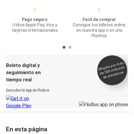
Pago seguro
Fácil de comprar
Utiliza Apple Pay, Visa y
Consigue tus billetes online,
tarjetas internacionales
en nuestra app o en una
Flixshop
Elegida por
más
de 500
Boleto digital y
millones
seguimiento en
de pasajeros
tiempo real
Descubre la App de FlixBus
En esta página