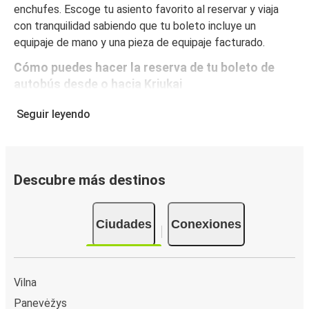
enchufes. Escoge tu asiento favorito al reservar y viaja
con tranquilidad sabiendo que tu boleto incluye un
equipaje de mano y una pieza de equipaje facturado.
Cómo puedes hacer la reserva de tu boleto de
autobús desde o hacia Kriukai
Reservar un boleto con FlixBus es muy sencillo: en este
Seguir leyendo
sitio web o en la app gratuita de FlixBus puedes
completar tu reserva en unos pocos pasos. Al comprar tu
boleto desde/hacia Kriukai en línea, puedes elegir entre
diferentes formas de pago seguras online, como tarjeta
Descubre más destinos
de crédito, PayPal, Google y Apple Pay. Además, es
posible pagar en efectivo a bordo o en un punto de venta.
Ciudades
Conexiones
Vilna
Panevėžys