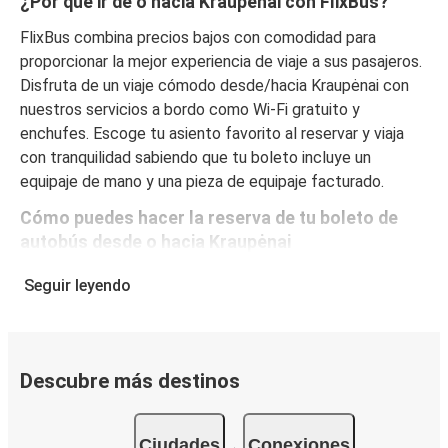
¿Por qué ir de o hacia Kraupėnai con FlixBus?
FlixBus combina precios bajos con comodidad para
proporcionar la mejor experiencia de viaje a sus pasajeros.
Disfruta de un viaje cómodo desde/hacia Kraupėnai con
nuestros servicios a bordo como Wi-Fi gratuito y
enchufes. Escoge tu asiento favorito al reservar y viaja
con tranquilidad sabiendo que tu boleto incluye un
equipaje de mano y una pieza de equipaje facturado.
Cómo puedes hacer la reserva de tu boleto de
autobús desde o hacia Kraupėnai
Reservar un boleto con FlixBus es muy sencillo: en este
Seguir leyendo
sitio web o en la app gratuita de FlixBus puedes
completar tu reserva en unos pocos pasos. Al comprar tu
boleto desde/hacia Kraupėnai en línea, puedes elegir
entre diferentes formas de pago seguras online, como
Descubre más destinos
tarjeta de crédito, PayPal, Google y Apple Pay. Además,
es posible pagar en efectivo a bordo o en un punto de
Ciudades
Conexiones
venta.