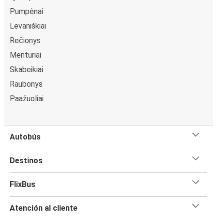
Pumpėnai
Levaniškiai
Rečionys
Menturiai
Skabeikiai
Raubonys
Paažuoliai
Autobús
Destinos
FlixBus
Atención al cliente