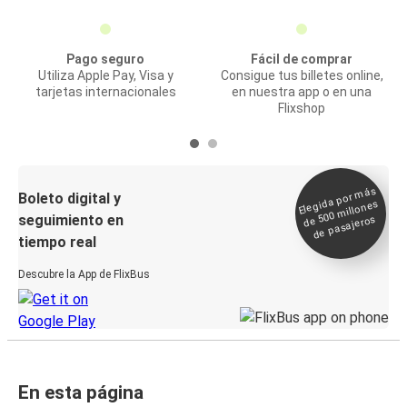
Pago seguro
Fácil de comprar
Utiliza Apple Pay, Visa y
Consigue tus billetes online,
tarjetas internacionales
en nuestra app o en una
Flixshop
Elegida por
más
de 500
Boleto digital y
millones
seguimiento en
de pasajeros
tiempo real
Descubre la App de FlixBus
En esta página