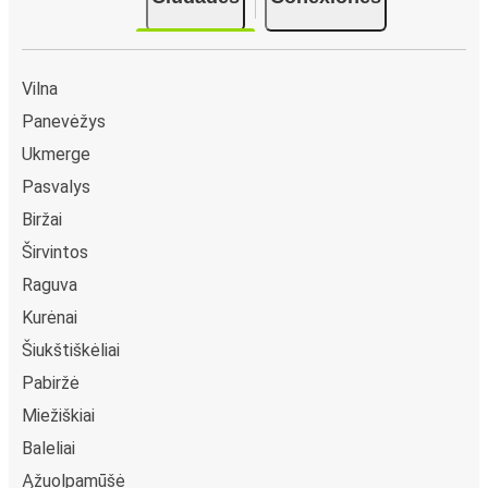
Vilna
Panevėžys
Ukmerge
Pasvalys
Biržai
Širvintos
Raguva
Kurėnai
Šiukštiškėliai
Pabiržė
Miežiškiai
Baleliai
Ąžuolpamūšė