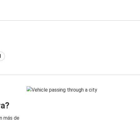
d
ra?
on más de