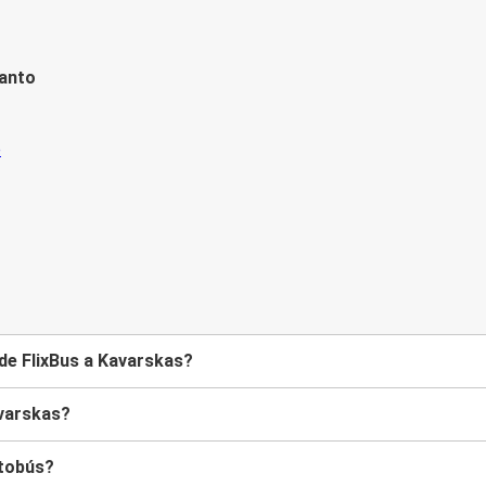
tanto
de FlixBus a Kavarskas?
varskas?
utobús?