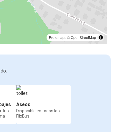
Protomaps
©
OpenStreetMap
odo:
pajes
Aseos
r tus
Disponible en todos los
rma
FlixBus