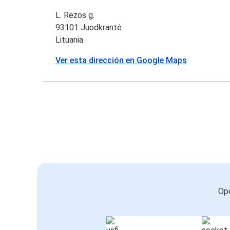
L. Rėzos g.
93101 Juodkrantė
Lituania
Ver esta dirección en Google Maps
Opc