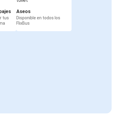
pajes
Aseos
r tus
Disponible en todos los
rma
FlixBus