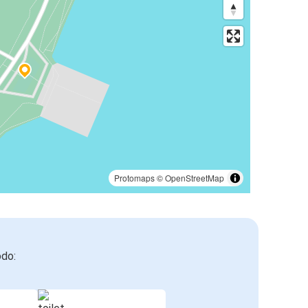
Protomaps
©
OpenStreetMap
odo: