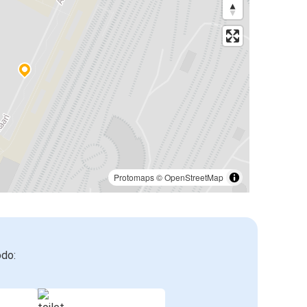
Protomaps
©
OpenStreetMap
odo: