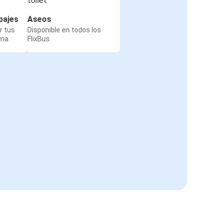
pajes
Aseos
r tus
Disponible en todos los
rma
FlixBus