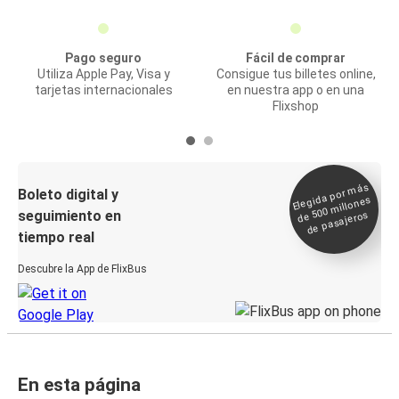
Pago seguro
Fácil de comprar
Utiliza Apple Pay, Visa y
Consigue tus billetes online,
tarjetas internacionales
en nuestra app o en una
Flixshop
Elegida por
más
de 500
Boleto digital y
millones
seguimiento en
de pasajeros
tiempo real
Descubre la App de FlixBus
En esta página