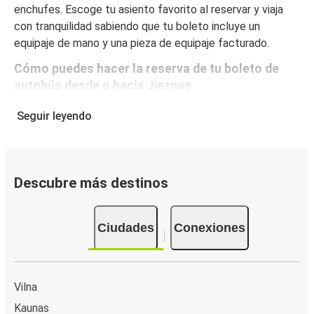
enchufes. Escoge tu asiento favorito al reservar y viaja
con tranquilidad sabiendo que tu boleto incluye un
equipaje de mano y una pieza de equipaje facturado.
Cómo puedes hacer la reserva de tu boleto de
autobús desde o hacia Jieznas
Reservar un boleto con FlixBus es muy sencillo: en este
Seguir leyendo
sitio web o en la app gratuita de FlixBus puedes
completar tu reserva en unos pocos pasos. Al comprar tu
boleto desde/hacia Jieznas en línea, puedes elegir entre
diferentes formas de pago seguras online, como tarjeta
Descubre más destinos
de crédito, PayPal, Google y Apple Pay. Además, es
posible pagar en efectivo a bordo o en un punto de venta.
Ciudades
Conexiones
Vilna
Kaunas