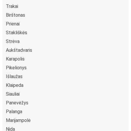
Trakai
Birštonas
Prienai
Stakliškės
Strėva
Aukštadvaris
Karapolis
Pikelionys
Išlaužas
Klaipeda
Siauliai
Panevėžys
Palanga
Marijampolė
Nida