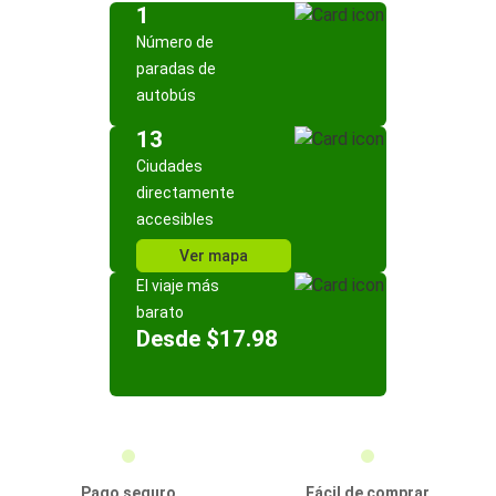
1
Número de
paradas de
autobús
13
Ciudades
directamente
accesibles
Ver mapa
El viaje más
barato
Desde $17.98
Pago seguro
Fácil de comprar