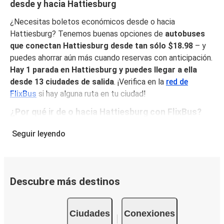
desde y hacia Hattiesburg
¿Necesitas boletos económicos desde o hacia
Hattiesburg? Tenemos buenas opciones de
autobuses
que conectan Hattiesburg desde tan sólo $18.98
– y
puedes ahorrar aún más cuando reservas con anticipación.
Hay 1 parada en Hattiesburg y puedes llegar a ella
desde 13 ciudades de salida
. ¡Verifica en la
red de
FlixBus
si hay alguna ruta en tu ciudad!
¿Por qué ir de o hacia Hattiesburg con FlixBus?
FlixBus combina precios bajos con comodidad para
Seguir leyendo
proporcionar la mejor experiencia de viaje a sus pasajeros.
Disfruta de un viaje cómodo desde/hacia Hattiesburg con
nuestros servicios a bordo como Wi-Fi gratuito y
enchufes. Escoge tu asiento favorito al reservar y viaja
Descubre más destinos
con tranquilidad sabiendo que tu boleto incluye un
equipaje de mano y una pieza de equipaje facturado.
Ciudades
Conexiones
Cómo puedes hacer la reserva de tu boleto de