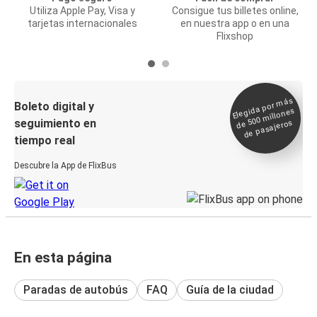
Utiliza Apple Pay, Visa y
Consigue tus billetes online,
tarjetas internacionales
en nuestra app o en una
Flixshop
Elegida por
más
de 500
Boleto digital y
millones
seguimiento en
de pasajeros
tiempo real
Descubre la App de FlixBus
En esta página
Paradas de autobús
FAQ
Guía de la ciudad