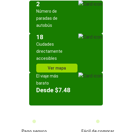
2
Número de
paradas de
autobús
18
Ciudades
directamente
accesibles
Ver mapa
El viaje más
barato
Desde $7.48
Pago seguro
Fácil de comprar