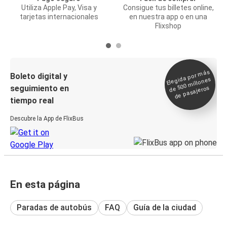
Utiliza Apple Pay, Visa y
Consigue tus billetes online,
tarjetas internacionales
en nuestra app o en una
Flixshop
Elegida por
más
de 500
Boleto digital y
millones
seguimiento en
de pasajeros
tiempo real
Descubre la App de FlixBus
En esta página
Paradas de autobús
FAQ
Guía de la ciudad