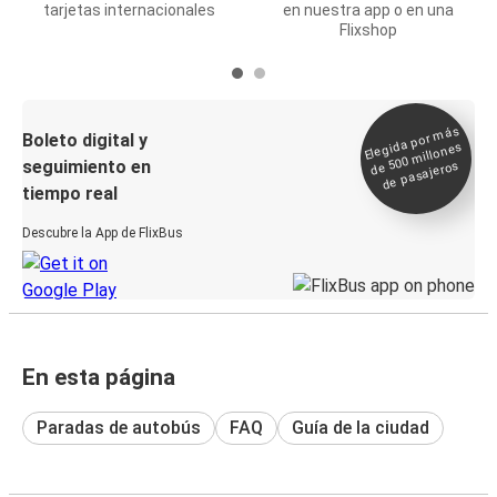
tarjetas internacionales
en nuestra app o en una
Flixshop
Elegida por
más
de 500
Boleto digital y
millones
seguimiento en
de pasajeros
tiempo real
Descubre la App de FlixBus
En esta página
Paradas de autobús
FAQ
Guía de la ciudad