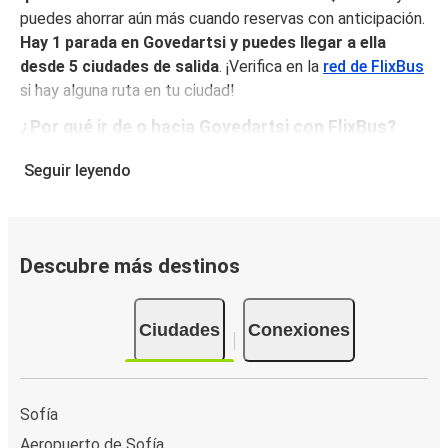
puedes ahorrar aún más cuando reservas con anticipación.
Hay 1 parada en Govedartsi y puedes llegar a ella
desde 5 ciudades de salida
. ¡Verifica en la
red de FlixBus
si hay alguna ruta en tu ciudad!
¿Por qué ir de o hacia Govedartsi con FlixBus?
FlixBus combina precios bajos con comodidad para
Seguir leyendo
proporcionar la mejor experiencia de viaje a sus pasajeros.
Disfruta de un viaje cómodo desde/hacia Govedartsi con
nuestros servicios a bordo como Wi-Fi gratuito y
enchufes. Escoge tu asiento favorito al reservar y viaja
Descubre más destinos
con tranquilidad sabiendo que tu boleto incluye un
equipaje de mano y una pieza de equipaje facturado.
Ciudades
Conexiones
Cómo puedes hacer la reserva de tu boleto de
autobús desde o hacia Govedartsi
Reservar un boleto con FlixBus es muy sencillo: en este
Sofía
sitio web o en la app gratuita de FlixBus puedes
Aeropuerto de Sofía