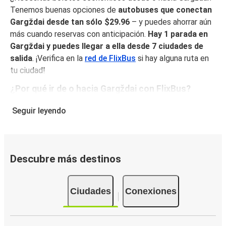
Tenemos buenas opciones de
autobuses que conectan
Gargždai desde tan sólo $29.96
– y puedes ahorrar aún
más cuando reservas con anticipación.
Hay 1 parada en
Gargždai y puedes llegar a ella desde 7 ciudades de
salida
. ¡Verifica en la
red de FlixBus
si hay alguna ruta en
tu ciudad!
¿Por qué ir de o hacia Gargždai con FlixBus?
FlixBus combina precios bajos con comodidad para
Seguir leyendo
proporcionar la mejor experiencia de viaje a sus pasajeros.
Disfruta de un viaje cómodo desde/hacia Gargždai con
nuestros servicios a bordo como Wi-Fi gratuito y
enchufes. Escoge tu asiento favorito al reservar y viaja
Descubre más destinos
con tranquilidad sabiendo que tu boleto incluye un
equipaje de mano y una pieza de equipaje facturado.
Ciudades
Conexiones
Cómo puedes hacer la reserva de tu boleto de
autobús desde o hacia Gargždai