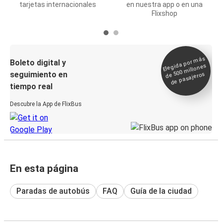
tarjetas internacionales
en nuestra app o en una
Flixshop
Elegida por
más
de 500
Boleto digital y
millones
seguimiento en
de pasajeros
tiempo real
Descubre la App de FlixBus
En esta página
Paradas de autobús
FAQ
Guía de la ciudad