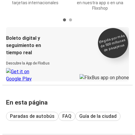
tarjetas internacionales
en nuestra app o en una
Flixshop
Elegida por
más
de 500
Boleto digital y
millones
seguimiento en
de pasajeros
tiempo real
Descubre la App de FlixBus
En esta página
Paradas de autobús
FAQ
Guía de la ciudad