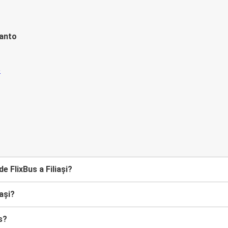
tanto
e FlixBus a Filiași?
ași?
s?