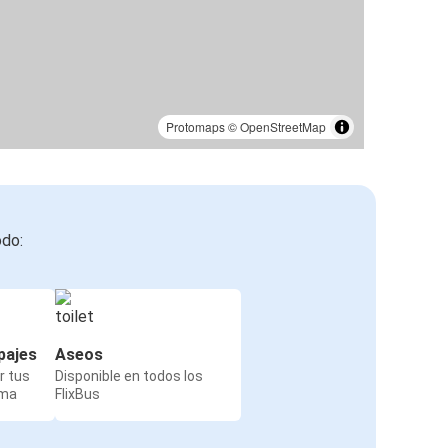
Protomaps
©
OpenStreetMap
odo:
pajes
Aseos
r tus
Disponible en todos los
rma
FlixBus