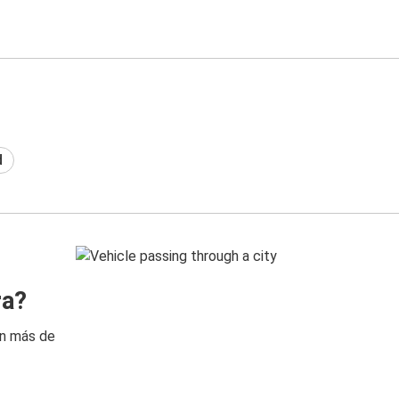
d
ra?
on más de