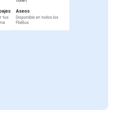
pajes
Aseos
r tus
Disponible en todos los
rma
FlixBus