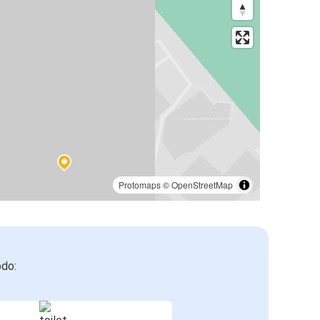
Protomaps
©
OpenStreetMap
odo: