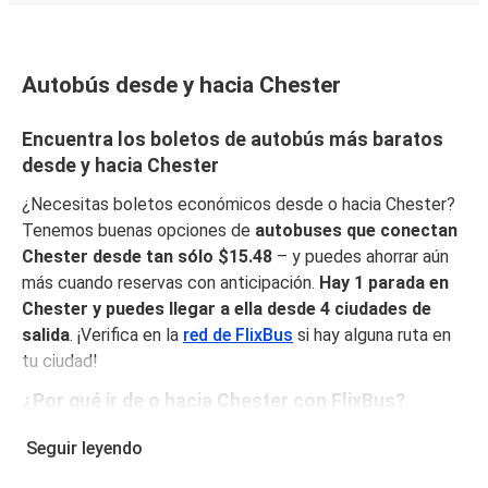
Autobús desde y hacia Chester
Encuentra los boletos de autobús más baratos
desde y hacia Chester
¿Necesitas boletos económicos desde o hacia Chester?
Tenemos buenas opciones de
autobuses que conectan
Chester desde tan sólo $15.48
– y puedes ahorrar aún
más cuando reservas con anticipación.
Hay 1 parada en
Chester y puedes llegar a ella desde 4 ciudades de
salida
. ¡Verifica en la
red de FlixBus
si hay alguna ruta en
tu ciudad!
¿Por qué ir de o hacia Chester con FlixBus?
FlixBus combina precios bajos con comodidad para
Seguir leyendo
proporcionar la mejor experiencia de viaje a sus pasajeros.