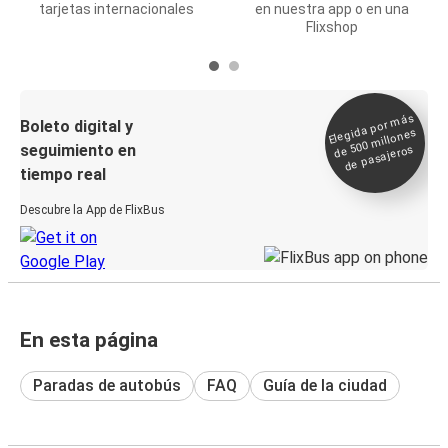
tarjetas internacionales
en nuestra app o en una
Flixshop
Elegida por
más
de 500
Boleto digital y
millones
seguimiento en
de pasajeros
tiempo real
Descubre la App de FlixBus
En esta página
Paradas de autobús
FAQ
Guía de la ciudad