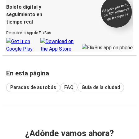
Elegida por
más
de 500
Boleto digital y
millones
seguimiento en
de pasajeros
tiempo real
Descubre la App de FlixBus
En esta página
Paradas de autobús
FAQ
Guía de la ciudad
¿Adónde vamos ahora?