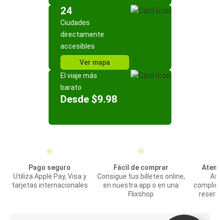
24
Ciudades
directamente
accesibles
Ver mapa
El viaje más
barato
Desde $9.98
Pago seguro
Fácil de comprar
Atenc
Utiliza Apple Pay, Visa y
Consigue tus billetes online,
Asi
tarjetas internacionales
en nuestra app o en una
complic
Flixshop
reserv