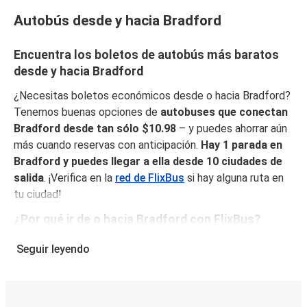
Autobús desde y hacia Bradford
Encuentra los boletos de autobús más baratos
desde y hacia Bradford
¿Necesitas boletos económicos desde o hacia Bradford?
Tenemos buenas opciones de
autobuses que conectan
Bradford desde tan sólo $10.98
– y puedes ahorrar aún
más cuando reservas con anticipación.
Hay 1 parada en
Bradford y puedes llegar a ella desde 10 ciudades de
salida
. ¡Verifica en la
red de FlixBus
si hay alguna ruta en
tu ciudad!
¿Por qué ir de o hacia Bradford con FlixBus?
FlixBus combina precios bajos con comodidad para
Seguir leyendo
proporcionar la mejor experiencia de viaje a sus pasajeros.
Disfruta de un viaje cómodo desde/hacia Bradford con
nuestros servicios a bordo como Wi-Fi gratuito y