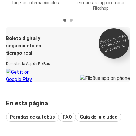
tarjetas internacionales
en nuestra app o en una
Flixshop
Elegida por
más
de 500
Boleto digital y
millones
seguimiento en
de pasajeros
tiempo real
Descubre la App de FlixBus
En esta página
Paradas de autobús
FAQ
Guía de la ciudad