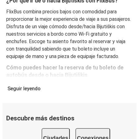
¿Por qué ir de o hacia Bijutiškis con FlixBus?
FlixBus combina precios bajos con comodidad para
proporcionar la mejor experiencia de viaje a sus pasajeros.
Disfruta de un viaje cómodo desde/hacia Bijutiškis con
nuestros servicios a bordo como Wi-Fi gratuito y
enchufes. Escoge tu asiento favorito al reservar y viaja
con tranquilidad sabiendo que tu boleto incluye un
equipaje de mano y una pieza de equipaje facturado.
Cómo puedes hacer la reserva de tu boleto de
autobús desde o hacia Bijutiškis
Reservar un boleto con FlixBus es muy sencillo: en este
Seguir leyendo
sitio web o en la app gratuita de FlixBus puedes
completar tu reserva en unos pocos pasos. Al comprar tu
boleto desde/hacia Bijutiškis en línea, puedes elegir entre
diferentes formas de pago seguras online, como tarjeta
Descubre más destinos
de crédito, PayPal, Google y Apple Pay. Además, es
posible pagar en efectivo a bordo o en un punto de venta.
Ciudades
Conexiones