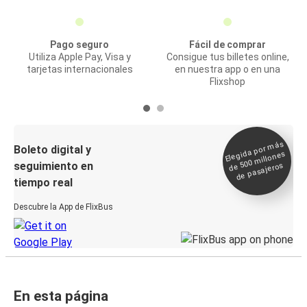
Pago seguro
Fácil de comprar
Utiliza Apple Pay, Visa y
Consigue tus billetes online,
tarjetas internacionales
en nuestra app o en una
Flixshop
Elegida por
más
de 500
Boleto digital y
millones
seguimiento en
de pasajeros
tiempo real
Descubre la App de FlixBus
En esta página