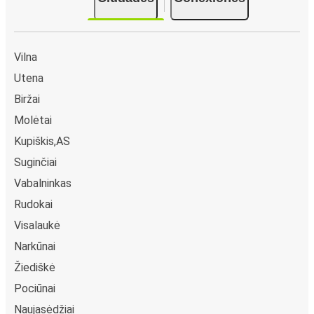
Vilna
Utena
Biržai
Molėtai
Kupiškis,AS
Suginčiai
Vabalninkas
Rudokai
Visalaukė
Narkūnai
Žiediškė
Pociūnai
Naujasėdžiai