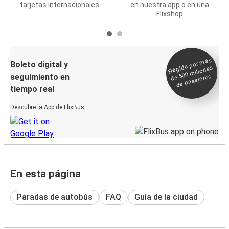
tarjetas internacionales
en nuestra app o en una
Flixshop
Elegida por
más
de 500
Boleto digital y
millones
seguimiento en
de pasajeros
tiempo real
Descubre la App de FlixBus
En esta página
Paradas de autobús
FAQ
Guía de la ciudad