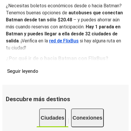
¿Necesitas boletos económicos desde o hacia Batman?
Tenemos buenas opciones de
autobuses que conectan
Batman desde tan sólo $20.48
– y puedes ahorrar aún
más cuando reservas con anticipación.
Hay 1 parada en
Batman y puedes llegar a ella desde 32 ciudades de
salida
. ¡Verifica en la
red de FlixBus
si hay alguna ruta en
tu ciudad!
¿Por qué ir de o hacia Batman con FlixBus?
FlixBus combina precios bajos con comodidad para
Seguir leyendo
proporcionar la mejor experiencia de viaje a sus pasajeros.
Disfruta de un viaje cómodo desde/hacia Batman con
nuestros servicios a bordo como Wi-Fi gratuito y
enchufes. Escoge tu asiento favorito al reservar y viaja
Descubre más destinos
con tranquilidad sabiendo que tu boleto incluye un
equipaje de mano y una pieza de equipaje facturado.
Ciudades
Conexiones
Cómo puedes hacer la reserva de tu boleto de
autobús desde o hacia Batman