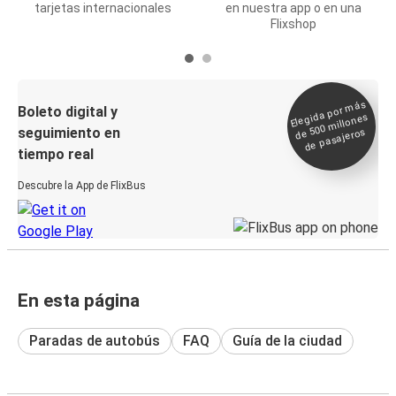
tarjetas internacionales
en nuestra app o en una
Flixshop
Elegida por
más
de 500
Boleto digital y
millones
seguimiento en
de pasajeros
tiempo real
Descubre la App de FlixBus
En esta página
Paradas de autobús
FAQ
Guía de la ciudad