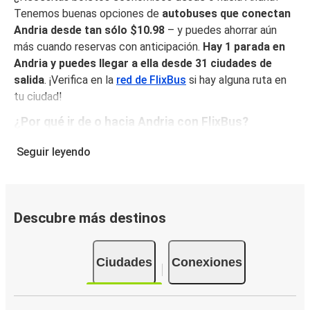
Tenemos buenas opciones de
autobuses que conectan
Andria desde tan sólo $10.98
– y puedes ahorrar aún
más cuando reservas con anticipación.
Hay 1 parada en
Andria y puedes llegar a ella desde 31 ciudades de
salida
. ¡Verifica en la
red de FlixBus
si hay alguna ruta en
tu ciudad!
¿Por qué ir de o hacia Andria con FlixBus?
FlixBus combina precios bajos con comodidad para
Seguir leyendo
proporcionar la mejor experiencia de viaje a sus pasajeros.
Disfruta de un viaje cómodo desde/hacia Andria con
nuestros servicios a bordo como Wi-Fi gratuito y
enchufes. Escoge tu asiento favorito al reservar y viaja
Descubre más destinos
con tranquilidad sabiendo que tu boleto incluye un
equipaje de mano y una pieza de equipaje facturado.
Ciudades
Conexiones
Cómo puedes hacer la reserva de tu boleto de
autobús desde o hacia Andria