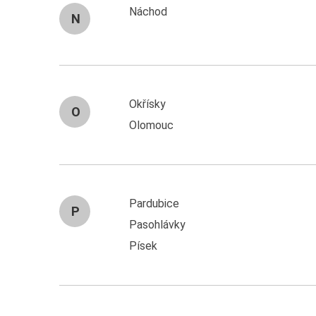
Náchod
N
Okřísky
O
Olomouc
Pardubice
P
Pasohlávky
Písek