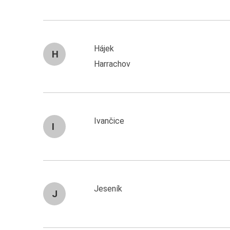
Hájek
H
Harrachov
Ivančice
I
Jeseník
J