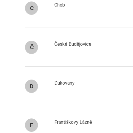
Cheb
C
České Budějovice
Č
Dukovany
D
Františkovy Lázně
F