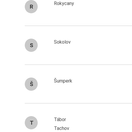
Rokycany
R
Sokolov
S
Šumperk
Š
Tábor
T
Tachov