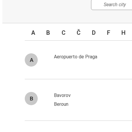
A
B
C
Č
D
F
H
Aeropuerto de Praga
A
Bavorov
B
Beroun