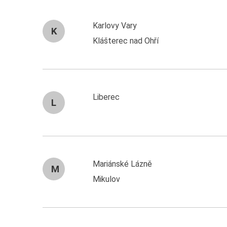
Karlovy Vary
K
Klášterec nad Ohří
Liberec
L
Mariánské Lázně
M
Mikulov