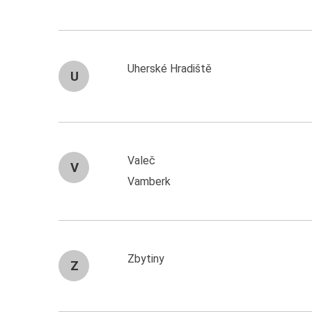
Uherské Hradiště
U
Valeč
V
Vamberk
Zbytiny
Z