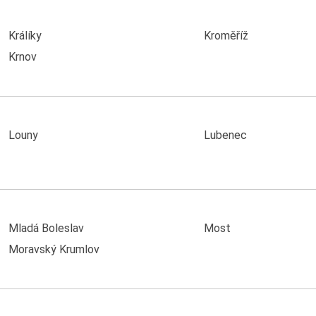
Králíky
Kroměříž
Krnov
Louny
Lubenec
Mladá Boleslav
Most
Moravský Krumlov