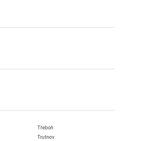
Třeboň
Trutnov