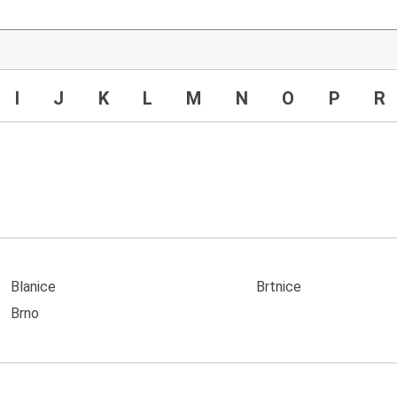
I
J
K
L
M
N
O
P
R
Blanice
Brtnice
Brno