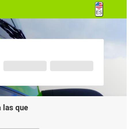
ES
 las que