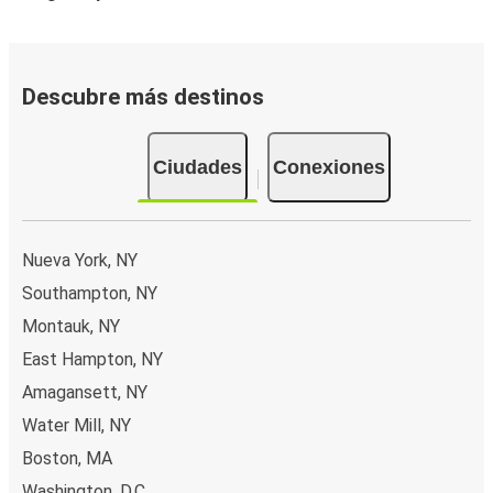
FlixBus combina precios bajos con comodidad para
proporcionar la mejor experiencia de viaje a sus pasajeros.
Disfruta de un viaje cómodo desde/hacia Bridgehampton
Descubre más destinos
con nuestros servicios a bordo como Wi-Fi gratuito y
enchufes. Escoge tu asiento favorito al reservar y viaja
Ciudades
Conexiones
con tranquilidad sabiendo que tu boleto incluye un
equipaje de mano y una pieza de equipaje facturado.
Cómo puedes hacer la reserva de tu boleto de
Nueva York, NY
autobús desde o hacia Bridgehampton
Southampton, NY
Reservar un boleto con FlixBus es muy sencillo: en este
Montauk, NY
sitio web o en la app gratuita de FlixBus puedes
completar tu reserva en unos pocos pasos. Al comprar tu
East Hampton, NY
boleto desde/hacia Bridgehampton en línea, puedes
Amagansett, NY
elegir entre diferentes formas de pago seguras online,
Water Mill, NY
como tarjeta de crédito, PayPal, Google y Apple Pay.
Boston, MA
Además, es posible pagar en efectivo a bordo o en un
punto de venta.
Washington, D.C.