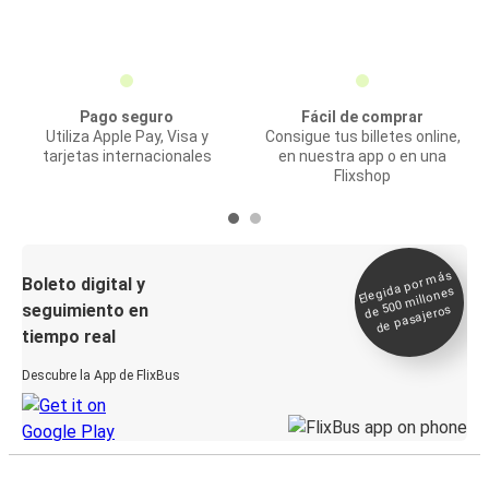
Pago seguro
Fácil de comprar
Utiliza Apple Pay, Visa y
Consigue tus billetes online,
tarjetas internacionales
en nuestra app o en una
Flixshop
Elegida por
más
de 500
Boleto digital y
millones
seguimiento en
de pasajeros
tiempo real
Descubre la App de FlixBus