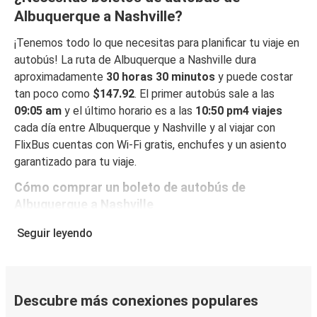
Albuquerque a Nashville?
¡Tenemos todo lo que necesitas para planificar tu viaje en
autobús! La ruta de Albuquerque a Nashville dura
aproximadamente
30 horas 30 minutos
y puede costar
tan poco como
$147.92
. El primer autobús sale a las
09:05 am
y el último horario es a las
10:50 pm4 viajes
cada día entre Albuquerque y Nashville y al viajar con
FlixBus cuentas con Wi-Fi gratis, enchufes y un asiento
garantizado para tu viaje.
Cómo comprar un boleto de autobús de
Albuquerque a Nashville
Reservar un boleto con FlixBus es muy fácil: en este sitio
Seguir leyendo
web o en la app gratuita de FlixBus, puedes completar tu
reserva en unos pocos pasos. Al reservar tu boleto de
Albuquerque a Nashville online, puedes elegir entre
diferentes formas de pago en línea seguras, como tarjeta
Descubre más conexiones populares
de crédito, PayPal, Google y Apple Pay. También puedes