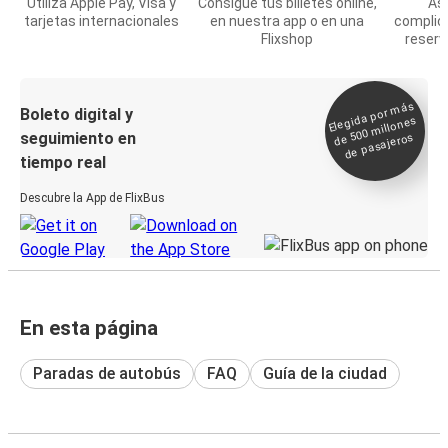
Utiliza Apple Pay, Visa y
Consigue tus billetes online,
Asi
tarjetas internacionales
en nuestra app o en una
complic
Flixshop
reserv
Elegida por
más
de 500
Boleto digital y
millones
seguimiento en
de pasajeros
tiempo real
Descubre la App de FlixBus
En esta página
Paradas de autobús
FAQ
Guía de la ciudad