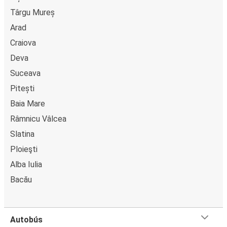
Târgu Mureș
Arad
Craiova
Deva
Suceava
Pitești
Baia Mare
Râmnicu Vâlcea
Slatina
Ploieşti
Alba Iulia
Bacău
Autobús