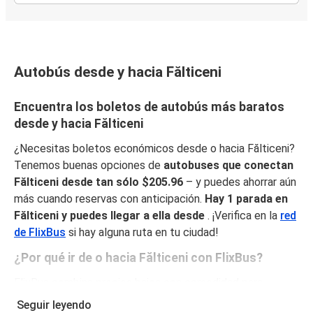
Autobús desde y hacia Fălticeni
Encuentra los boletos de autobús más baratos
desde y hacia Fălticeni
¿Necesitas boletos económicos desde o hacia Fălticeni?
Tenemos buenas opciones de
autobuses que conectan
Fălticeni desde tan sólo $205.96
– y puedes ahorrar aún
más cuando reservas con anticipación.
Hay 1 parada en
Fălticeni y puedes llegar a ella desde
. ¡Verifica en la
red
de FlixBus
si hay alguna ruta en tu ciudad!
¿Por qué ir de o hacia Fălticeni con FlixBus?
FlixBus combina precios bajos con comodidad para
proporcionar la mejor experiencia de viaje a sus pasajeros.
Seguir leyendo